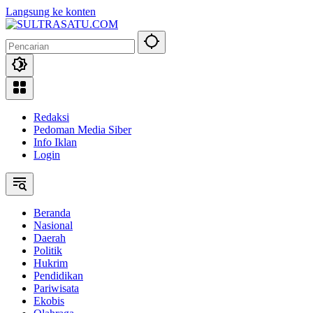
Langsung ke konten
Redaksi
Pedoman Media Siber
Info Iklan
Login
Beranda
Nasional
Daerah
Politik
Hukrim
Pendidikan
Pariwisata
Ekobis