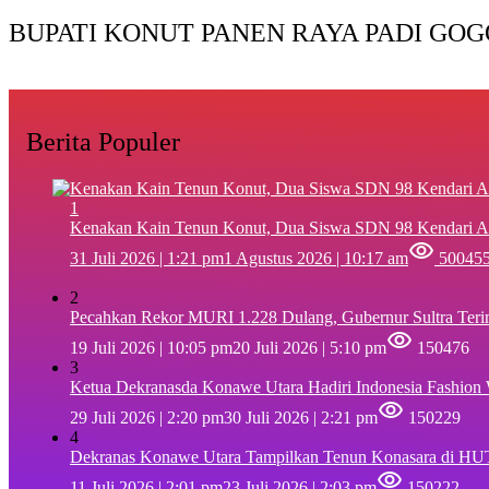
BUPATI KONUT PANEN RAYA PADI GOG
Berita Populer
1
‎Kenakan Kain Tenun Konut, Dua Siswa SDN 98 Kendari A
31 Juli 2026 | 1:21 pm
1 Agustus 2026 | 10:17 am
50045
2
Pecahkan Rekor MURI 1.228 Dulang, Gubernur Sultra Ter
19 Juli 2026 | 10:05 pm
20 Juli 2026 | 5:10 pm
150476
3
Ketua Dekranasda Konawe Utara Hadiri Indonesia Fashion
29 Juli 2026 | 2:20 pm
30 Juli 2026 | 2:21 pm
150229
4
Dekranas Konawe Utara Tampilkan Tenun Konasara di HU
11 Juli 2026 | 2:01 pm
23 Juli 2026 | 2:03 pm
150222