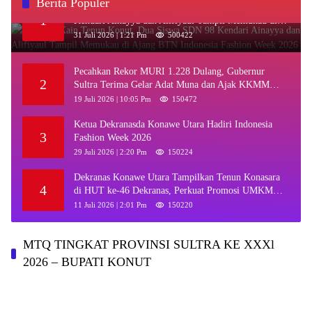
Berita Populer
‎Kenakan Kain Tenun Konut, Dua Siswa SDN 98
1
Kendari Ainayya dan Alifiyaul Tampil Memukau di
Ajang BTN Indonesia Fashion Week 2026
31 Juli 2026 | 1:21 Pm
500422
Pecahkan Rekor MURI 1.228 Dulang, Gubernur
2
Sultra Terima Gelar Adat Muna dan Ajak KKMM
Bersinergi
19 Juli 2026 | 10:05 Pm
150472
Ketua Dekranasda Konawe Utara Hadiri Indonesia
3
Fashion Week 2026
29 Juli 2026 | 2:20 Pm
150224
Dekranas Konawe Utara Tampilkan Tenun Konasara
4
di HUT ke-46 Dekranas, Perkuat Promosi UMKM
Daerah
11 Juli 2026 | 2:01 Pm
150220
MTQ TINGKAT PROVINSI SULTRA KE XXXl
2026 – BUPATI KONUT