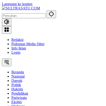
Langsung ke konten
Redaksi
Pedoman Media Siber
Info Iklan
Login
Beranda
Nasional
Daerah
Politik
Hukrim
Pendidikan
Pariwisata
Ekobis