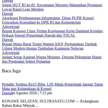
Daerah
‎Jelang HUT RI ke-81, Kecamatan Moramo Matangkan Persiapan
Lewat Rapat Lega Meeting
Daerah
Akselerasi Pembangunan Infrastruktur, Dinas PUPR Konsel
Gencarkan Konsultasi ke DPR RI dan Kementerian
Advertorial
Bupati Konawe Utara Terima Kunjungan Kerja Danlanal Kendari,
Perkuat Sinergi Pemerintah Daerah dan TNI AL
Daerah
‎Bupati Muna Barat Temui Wamen KKP, Perjuangkan Tambak
Udang Modern hingga Tambahan Kampung Nelayan
Advertorial
Jaelani Serap Aspirasi Warga Moramo, Dorong Pelestarian Hutan
dan Penguatan Sektor Pertanian
Baca Juga
‎Pertalite Tembus Rp15 Ribu, LIN Minta Pemerintah Jangan Tutup
Mata atas Kelangkaan di Konsel
Daerah
6 Agustus 2026 | 7:15 pm
‎KONAWE SELATAN, SULTRASATU.COM — Kelangkaan
Bahan Bakar Minyak…