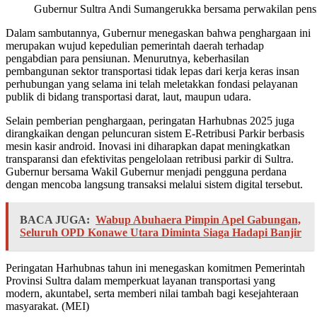
Gubernur Sultra Andi Sumangerukka bersama perwakilan pensiun
Dalam sambutannya, Gubernur menegaskan bahwa penghargaan ini
merupakan wujud kepedulian pemerintah daerah terhadap
pengabdian para pensiunan. Menurutnya, keberhasilan
pembangunan sektor transportasi tidak lepas dari kerja keras insan
perhubungan yang selama ini telah meletakkan fondasi pelayanan
publik di bidang transportasi darat, laut, maupun udara.
Selain pemberian penghargaan, peringatan Harhubnas 2025 juga
dirangkaikan dengan peluncuran sistem E-Retribusi Parkir berbasis
mesin kasir android. Inovasi ini diharapkan dapat meningkatkan
transparansi dan efektivitas pengelolaan retribusi parkir di Sultra.
Gubernur bersama Wakil Gubernur menjadi pengguna perdana
dengan mencoba langsung transaksi melalui sistem digital tersebut.
BACA JUGA:
Wabup Abuhaera Pimpin Apel Gabungan,
Seluruh OPD Konawe Utara Diminta Siaga Hadapi Banjir
Peringatan Harhubnas tahun ini menegaskan komitmen Pemerintah
Provinsi Sultra dalam memperkuat layanan transportasi yang
modern, akuntabel, serta memberi nilai tambah bagi kesejahteraan
masyarakat. (MEI)