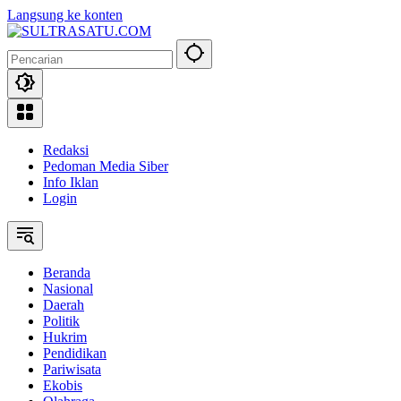
Langsung ke konten
Redaksi
Pedoman Media Siber
Info Iklan
Login
Beranda
Nasional
Daerah
Politik
Hukrim
Pendidikan
Pariwisata
Ekobis