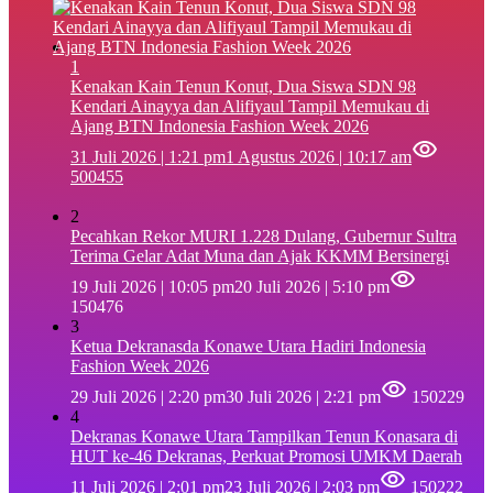
1
‎Kenakan Kain Tenun Konut, Dua Siswa SDN 98
Kendari Ainayya dan Alifiyaul Tampil Memukau di
Ajang BTN Indonesia Fashion Week 2026
31 Juli 2026 | 1:21 pm
1 Agustus 2026 | 10:17 am
500455
2
Pecahkan Rekor MURI 1.228 Dulang, Gubernur Sultra
Terima Gelar Adat Muna dan Ajak KKMM Bersinergi
19 Juli 2026 | 10:05 pm
20 Juli 2026 | 5:10 pm
150476
3
Ketua Dekranasda Konawe Utara Hadiri Indonesia
Fashion Week 2026
29 Juli 2026 | 2:20 pm
30 Juli 2026 | 2:21 pm
150229
4
Dekranas Konawe Utara Tampilkan Tenun Konasara di
HUT ke-46 Dekranas, Perkuat Promosi UMKM Daerah
11 Juli 2026 | 2:01 pm
23 Juli 2026 | 2:03 pm
150222