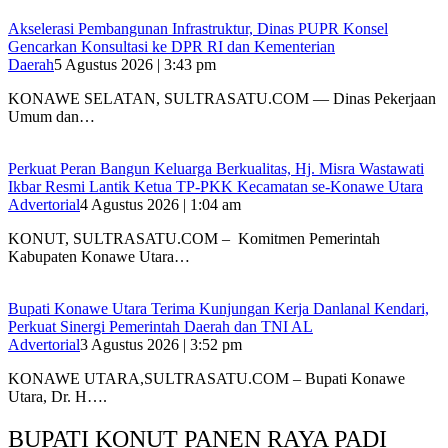
Akselerasi Pembangunan Infrastruktur, Dinas PUPR Konsel
Gencarkan Konsultasi ke DPR RI dan Kementerian
Daerah
5 Agustus 2026 | 3:43 pm
KONAWE SELATAN, SULTRASATU.COM — Dinas Pekerjaan
Umum dan…
‎Perkuat Peran Bangun Keluarga Berkualitas, Hj. Misra Wastawati
Ikbar Resmi Lantik Ketua TP-PKK Kecamatan se-Konawe Utara
Advertorial
4 Agustus 2026 | 1:04 am
‎KONUT, SULTRASATU.COM – Komitmen Pemerintah
Kabupaten Konawe Utara…
Bupati Konawe Utara Terima Kunjungan Kerja Danlanal Kendari,
Perkuat Sinergi Pemerintah Daerah dan TNI AL
Advertorial
3 Agustus 2026 | 3:52 pm
‎KONAWE UTARA,SULTRASATU.COM – Bupati Konawe
Utara, Dr. H….
BUPATI KONUT PANEN RAYA PADI