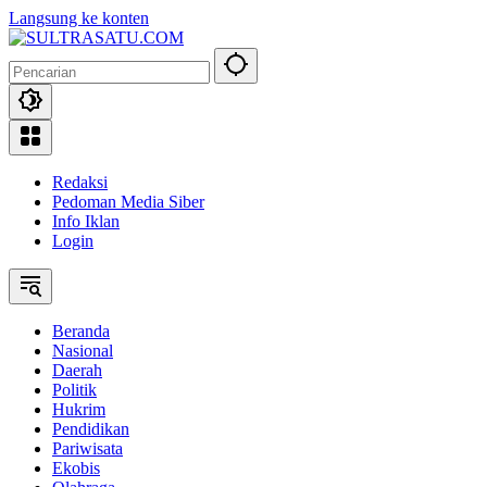
Langsung ke konten
Redaksi
Pedoman Media Siber
Info Iklan
Login
Beranda
Nasional
Daerah
Politik
Hukrim
Pendidikan
Pariwisata
Ekobis