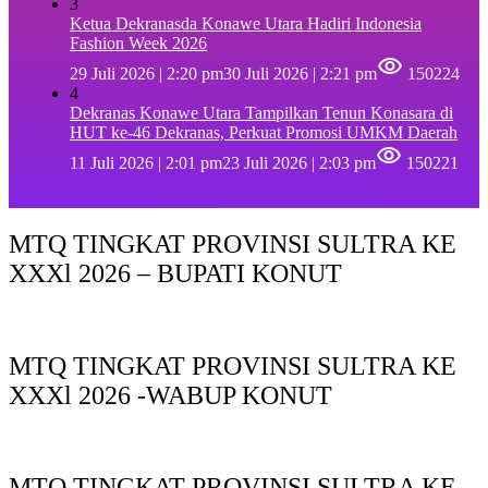
3
Ketua Dekranasda Konawe Utara Hadiri Indonesia
Fashion Week 2026
29 Juli 2026 | 2:20 pm
30 Juli 2026 | 2:21 pm
150224
4
Dekranas Konawe Utara Tampilkan Tenun Konasara di
HUT ke-46 Dekranas, Perkuat Promosi UMKM Daerah
11 Juli 2026 | 2:01 pm
23 Juli 2026 | 2:03 pm
150221
MTQ TINGKAT PROVINSI SULTRA KE
XXXl 2026 – BUPATI KONUT
MTQ TINGKAT PROVINSI SULTRA KE
XXXl 2026 -WABUP KONUT
MTQ TINGKAT PROVINSI SULTRA KE