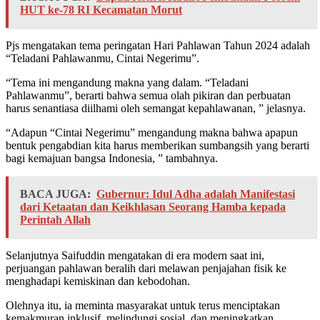
HUT ke-78 RI Kecamatan Morut
Pjs mengatakan tema peringatan Hari Pahlawan Tahun 2024 adalah
“Teladani Pahlawanmu, Cintai Negerimu”.
“Tema ini mengandung makna yang dalam. “Teladani
Pahlawanmu”, berarti bahwa semua olah pikiran dan perbuatan
harus senantiasa diilhami oleh semangat kepahlawanan, ” jelasnya.
“Adapun “Cintai Negerimu” mengandung makna bahwa apapun
bentuk pengabdian kita harus memberikan sumbangsih yang berarti
bagi kemajuan bangsa Indonesia, ” tambahnya.
BACA JUGA:
Gubernur: Idul Adha adalah Manifestasi
dari Ketaatan dan Keikhlasan Seorang Hamba kepada
Perintah Allah
Selanjutnya Saifuddin mengatakan di era modern saat ini,
perjuangan pahlawan beralih dari melawan penjajahan fisik ke
menghadapi kemiskinan dan kebodohan.
Olehnya itu, ia meminta masyarakat untuk terus menciptakan
kemakmuran inklusif, melindungi sosial, dan meningkatkan