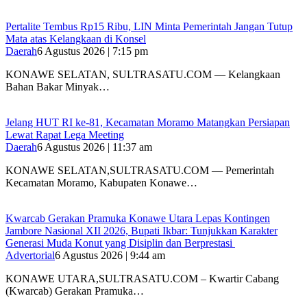
‎Pertalite Tembus Rp15 Ribu, LIN Minta Pemerintah Jangan Tutup
Mata atas Kelangkaan di Konsel
Daerah
6 Agustus 2026 | 7:15 pm
‎KONAWE SELATAN, SULTRASATU.COM — Kelangkaan
Bahan Bakar Minyak…
‎Jelang HUT RI ke-81, Kecamatan Moramo Matangkan Persiapan
Lewat Rapat Lega Meeting
Daerah
6 Agustus 2026 | 11:37 am
KONAWE SELATAN,SULTRASATU.COM — Pemerintah
Kecamatan Moramo, Kabupaten Konawe…
‎Kwarcab Gerakan Pramuka Konawe Utara Lepas Kontingen
Jambore Nasional XII 2026, Bupati Ikbar: Tunjukkan Karakter
Generasi Muda Konut yang Disiplin dan Berprestasi ‎
Advertorial
6 Agustus 2026 | 9:44 am
KONAWE UTARA,SULTRASATU.COM – Kwartir Cabang
(Kwarcab) Gerakan Pramuka…