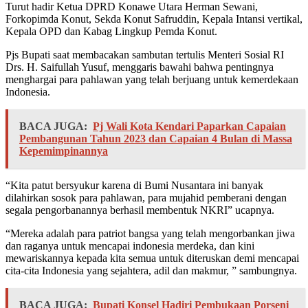
Turut hadir Ketua DPRD Konawe Utara Herman Sewani,
Forkopimda Konut, Sekda Konut Safruddin, Kepala Intansi vertikal,
Kepala OPD dan Kabag Lingkup Pemda Konut.
Pjs Bupati saat membacakan sambutan tertulis Menteri Sosial RI
Drs. H. Saifullah Yusuf, menggaris bawahi bahwa pentingnya
menghargai para pahlawan yang telah berjuang untuk kemerdekaan
Indonesia.
BACA JUGA:
Pj Wali Kota Kendari Paparkan Capaian
Pembangunan Tahun 2023 dan Capaian 4 Bulan di Massa
Kepemimpinannya
“Kita patut bersyukur karena di Bumi Nusantara ini banyak
dilahirkan sosok para pahlawan, para mujahid pemberani dengan
segala pengorbanannya berhasil membentuk NKRI” ucapnya.
“Mereka adalah para patriot bangsa yang telah mengorbankan jiwa
dan raganya untuk mencapai indonesia merdeka, dan kini
mewariskannya kepada kita semua untuk diteruskan demi mencapai
cita-cita Indonesia yang sejahtera, adil dan makmur, ” sambungnya.
BACA JUGA:
Bupati Konsel Hadiri Pembukaan Porseni