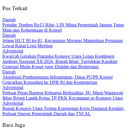
Pos Terkait
Daerah
‎Pertalite Tembus Rp15 Ribu, LIN Minta Pemerintah Jangan Tutup
Mata atas Kelangkaan di Konsel
Daerah
‎Jelang HUT RI ke-81, Kecamatan Moramo Matangkan Persiapan
Lewat Rapat Lega Meeting
Advertorial
‎Kwarcab Gerakan Pramuka Konawe Utara Lepas Kontingen
Jambore Nasional XII 2026, Bupati Ikbar: Tunjukkan Karakter
Generasi Muda Konut yang Disiplin dan Berprestasi ‎
Daerah
Akselerasi Pembangunan Infrastruktur, Dinas PUPR Konsel
Gencarkan Konsultasi ke DPR RI dan Kementerian
Advertorial
‎Perkuat Peran Bangun Keluarga Berkualitas, Hj. Misra Wastawati
Ikbar Resmi Lantik Ketua TP-PKK Kecamatan se-Konawe Utara
Advertorial
Bupati Konawe Utara Terima Kunjungan Kerja Danlanal Kendari,
Perkuat Sinergi Pemerintah Daerah dan TNI AL
Baca Juga