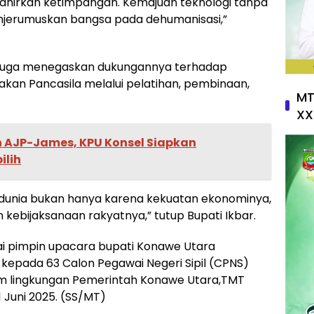
melahirkan ketimpangan. Kemajuan teknologi tanpa
njerumuskan bangsa pada dehumanisasi,”
 juga menegaskan dukungannya terhadap
an Pancasila melalui pelatihan, pembinaan,
MT
XX
 AJP-James, KPU Konsel Siapkan
ilih
ti dunia bukan hanya karena kekuatan ekonominya,
 kebijaksanaan rakyatnya,” tutup Bupati Ikbar.
ai pimpin upacara bupati Konawe Utara
kepada 63 Calon Pegawai Negeri Sipil (CPNS)
m lingkungan Pemerintah Konawe Utara,TMT
1 Juni 2025. (SS/MT)