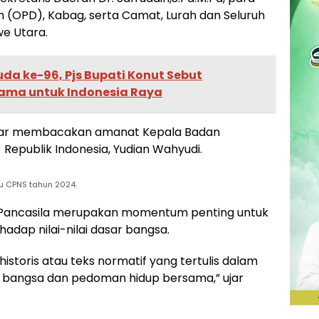
 (OPD), Kabag, serta Camat, Lurah dan Seluruh
e Utara.
a ke-96, Pjs Bupati Konut Sebut
ma untuk Indonesia Raya
kbar membacakan amanat Kepala Badan
 Republik Indonesia, Yudian Wahyudi.
u CPNS tahun 2024.
 Pancasila merupakan momentum penting untuk
dap nilai-nilai dasar bangsa.
storis atau teks normatif yang tertulis dalam
a bangsa dan pedoman hidup bersama,” ujar