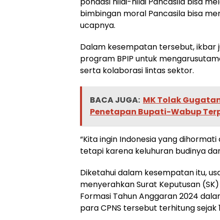
pondasi nilai-nilai Pancasila bisa 
bimbingan moral Pancasila bisa me
ucapnya.
Dalam kesempatan tersebut, ikbar
program BPIP untuk mengarusutamak
serta kolaborasi lintas sektor.
BACA JUGA:
MK Tolak Gugatan
Penetapan Bupati-Wabup Terp
“Kita ingin Indonesia yang dihorma
tetapi karena keluhuran budinya dan
Diketahui dalam kesempatan itu, us
menyerahkan Surat Keputusan (SK) 
Formasi Tahun Anggaran 2024 dala
para CPNS tersebut terhitung sejak 