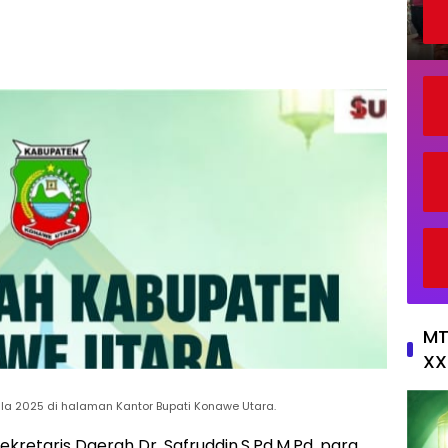
MT
XX
ila 2025 di halaman Kantor Bupati Konawe Utara.
Sekretaris Daerah Dr. Safruddin,S.Pd.M.Pd, para