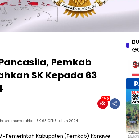
BU
G
 Pancasila, Pemkab
ahkan SK Kepada 63
4
1749
uhaera menyerahkan SK 63 CPNS tahun 2024.
M-
Pemerintah Kabupaten (Pemkab) Konawe