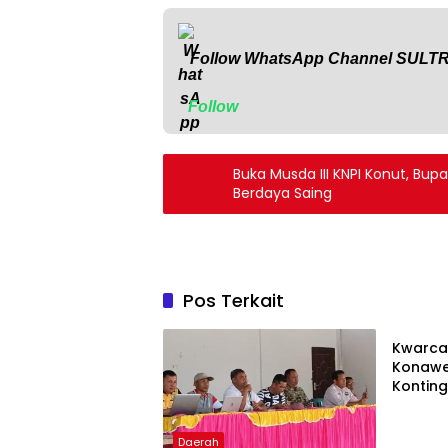
Follow WhatsApp Channel
SULT
Follow
Buka Musda III KNPI Konut, Bup
Berdaya Saing
Pos Terkait
Adverto
‎Kwarc
Konawe
Kontin
XII 2026
Tunjukk
Muda Ko
Daerah