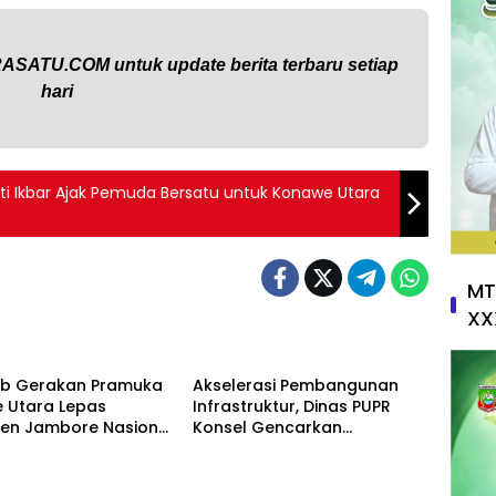
RASATU.COM
untuk update berita terbaru setiap
hari
ati Ikbar Ajak Pemuda Bersatu untuk Konawe Utara
MT
XX
rial
Daerah
ab Gerakan Pramuka
Akselerasi Pembangunan
 Utara Lepas
Infrastruktur, Dinas PUPR
gen Jambore Nasional
Konsel Gencarkan
, Bupati Ikbar:
Konsultasi ke DPR RI dan
an Karakter Generasi
Kementerian
nut yang Disiplin