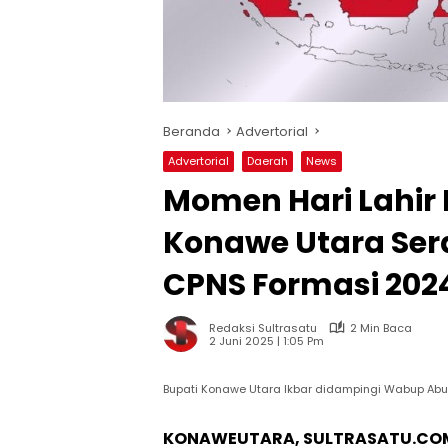
Beranda
Advertorial
Advertorial
Daerah
News
Momen Hari Lahir
Konawe Utara Ser
CPNS Formasi 202
Redaksi Sultrasatu
2 Min Baca
2 Juni 2025 | 1:05 Pm
Bupati Konawe Utara Ikbar didampingi Wabup Ab
KONAWEUTARA, SULTRASATU.CO