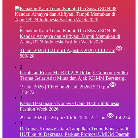
1
‎Kenakan Kain Tenun Konut, Dua Siswa SDN 98
Kendari Ainayya dan Alifiyaul Tampil Memukau di
Ajang BTN Indonesia Fashion Week 2026
31 Juli 2026 | 1:21 pm
1 Agustus 2026 | 10:17 am
500428
2
Pecahkan Rekor MURI 1.228 Dulang, Gubernur Sultra
Terima Gelar Adat Muna dan Ajak KKMM Bersinergi
19 Juli 2026 | 10:05 pm
20 Juli 2026 | 5:10 pm
150472
3
Ketua Dekranasda Konawe Utara Hadiri Indonesia
Fashion Week 2026
29 Juli 2026 | 2:20 pm
30 Juli 2026 | 2:21 pm
150224
4
Dekranas Konawe Utara Tampilkan Tenun Konasara di
HUT ke-46 Dekranas, Perkuat Promosi UMKM Daerah