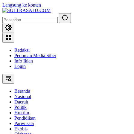
Langsung ke konten
Redaksi
Pedoman Media Siber
Info Iklan
Login
Beranda
Nasional
Daerah
Politik
Hukrim
Pendidikan
Pariwisata
Ekobis