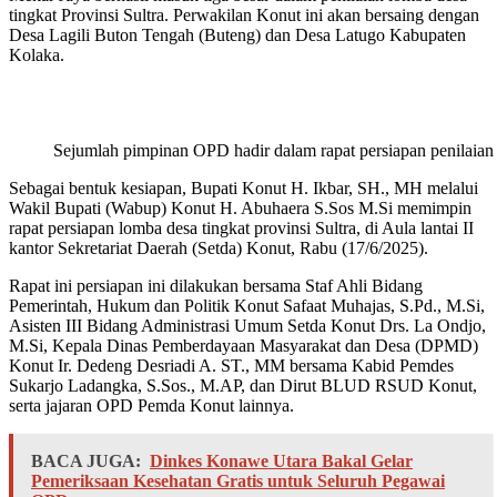
tingkat Provinsi Sultra. Perwakilan Konut ini akan bersaing dengan
Desa Lagili Buton Tengah (Buteng) dan Desa Latugo Kabupaten
Kolaka.
Sejumlah pimpinan OPD hadir dalam rapat persiapan penilaian
Sebagai bentuk kesiapan, Bupati Konut H. Ikbar, SH., MH melalui
Wakil Bupati (Wabup) Konut H. Abuhaera S.Sos M.Si memimpin
rapat persiapan lomba desa tingkat provinsi Sultra, di Aula lantai II
kantor Sekretariat Daerah (Setda) Konut, Rabu (17/6/2025).
Rapat ini persiapan ini dilakukan bersama Staf Ahli Bidang
Pemerintah, Hukum dan Politik Konut Safaat Muhajas, S.Pd., M.Si,
Asisten III Bidang Administrasi Umum Setda Konut Drs. La Ondjo,
M.Si, Kepala Dinas Pemberdayaan Masyarakat dan Desa (DPMD)
Konut Ir. Dedeng Desriadi A. ST., MM bersama Kabid Pemdes
Sukarjo Ladangka, S.Sos., M.AP, dan Dirut BLUD RSUD Konut,
serta jajaran OPD Pemda Konut lainnya.
BACA JUGA:
Dinkes Konawe Utara Bakal Gelar
Pemeriksaan Kesehatan Gratis untuk Seluruh Pegawai