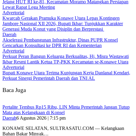
‎Jelang HUT RI ke-81, Kecamatan Moramo Matangkan Persiapan
Lewat Rapat Lega Meeting
Advertorial
‎Kwarcab Gerakan Pramuka Konawe Utara Lepas Kontingen
Jambore Nasional XII 2026, Bupati Ikbar: Tunjukkan Karakter
Generasi Muda Konut yang Disiplin dan Berprestasi ‎
Daerah
Akselerasi Pembangunan Infrastruktur, Dinas PUPR Konsel
Gencarkan Konsultasi ke DPR RI dan Kementerian
Advertorial
‎Perkuat Peran Bangun Keluarga Berkualitas, Hj. Misra Wastawati
Ikbar Resmi Lantik Ketua TP-PKK Kecamatan se-Konawe Utara
Advertorial
Bupati Konawe Utara Terima Kunjungan Kerja Danlanal Kendari,
Perkuat Sinergi Pemerintah Daerah dan TNI AL
Baca Juga
‎Pertalite Tembus Rp15 Ribu, LIN Minta Pemerintah Jangan Tutup
Mata atas Kelangkaan di Konsel
Daerah
6 Agustus 2026 | 7:15 pm
‎KONAWE SELATAN, SULTRASATU.COM — Kelangkaan
Bahan Bakar Minyak…