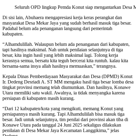
Seluruh OPD lingkup Pemda Konut siap mengantarkan Desa M
Di sisi lain, Abuhaera mengapresiasi kerja keras perangkat dan
masyarakat Desa Mekar Jaya yang sudah berhasil masuk tiga besar.
Padahal belum ada penanganan langsung dari pemerintah
kabupaten.
“Alhamdulillah. Walaupun belum ada penanganan dari kabupaten,
tapi hasilnya maksimal. Nah untuk penilaian selanjutnya di tiga
besar, kita ingin hasil yang lebih maksimal lagi. Tolong kerja
kerasnya semua, bersatu kita teguh bercerai kita runtuh. kalau kita
bersama-sama insya allah hasilnya memuaskan,” terangnya.
Kepala Dinas Pemberdayaan Masyarakat dan Desa (DPMD) Konut
Ir. Dedeng Desriadi A. ST MM mengaku hasil tiga besar lomba desa
tingkat provinsi memang telah diumumkan. Dan hasilnya, Konawe
Utara memiliki satu wakil. Awalnya, ia tidak menyangka karena
persiapan di kabupaten masih kurang.
“Dari 12 kabupaten/kota yang mengikuti, memang Konut yang
persiapannya masih kurang. Tapi Alhamduliilah bisa masuk tiga
besar. Jadi untuk selanjutnya, tim penilai dari provinsi akan tiba di
Konawe Utara pada tanggal 24 Juni 2025 sekaligus dilakukan
penilaian di Desa Mekar Jaya Kecamatan Langgikima,” jelas
Dedeng.