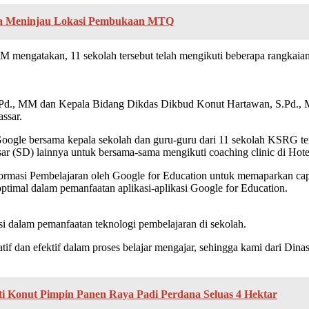
ra Meninjau Lokasi Pembukaan MTQ
engatakan, 11 sekolah tersebut telah mengikuti beberapa rangkaian k
Pd., MM dan Kepala Bidang Dikdas Dikbud Konut Hartawan, S.Pd., M
ssar.
 Google bersama kepala sekolah dan guru-guru dari 11 sekolah KSRG
r (SD) lainnya untuk bersama-sama mengikuti coaching clinic di Hote
ormasi Pembelajaran oleh Google for Education untuk memaparkan cap
ptimal dalam pemanfaatan aplikasi-aplikasi Google for Education.
si dalam pemanfaatan teknologi pembelajaran di sekolah.
if dan efektif dalam proses belajar mengajar, sehingga kami dari Di
 Konut Pimpin Panen Raya Padi Perdana Seluas 4 Hektar