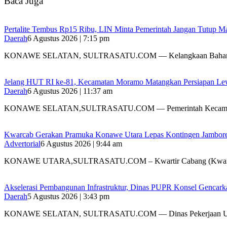
Baca Juga
‎Pertalite Tembus Rp15 Ribu, LIN Minta Pemerintah Jangan Tutup Ma
Daerah
6 Agustus 2026 | 7:15 pm
‎KONAWE SELATAN, SULTRASATU.COM — Kelangkaan Bahan
‎Jelang HUT RI ke-81, Kecamatan Moramo Matangkan Persiapan Le
Daerah
6 Agustus 2026 | 11:37 am
KONAWE SELATAN,SULTRASATU.COM — Pemerintah Kecamat
‎Kwarcab Gerakan Pramuka Konawe Utara Lepas Kontingen Jambore Na
Advertorial
6 Agustus 2026 | 9:44 am
KONAWE UTARA,SULTRASATU.COM – Kwartir Cabang (Kwarc
Akselerasi Pembangunan Infrastruktur, Dinas PUPR Konsel Gencark
Daerah
5 Agustus 2026 | 3:43 pm
KONAWE SELATAN, SULTRASATU.COM — Dinas Pekerjaan 