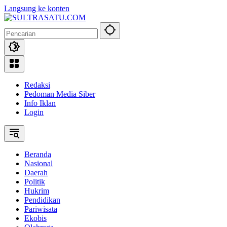
Langsung ke konten
Redaksi
Pedoman Media Siber
Info Iklan
Login
Beranda
Nasional
Daerah
Politik
Hukrim
Pendidikan
Pariwisata
Ekobis