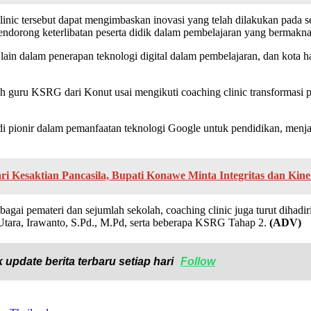
linic tersebut dapat mengimbaskan inovasi yang telah dilakukan pada 
mendorong keterlibatan peserta didik dalam pembelajaran yang bermak
ain dalam penerapan teknologi digital dalam pembelajaran, dan kota h
h guru KSRG dari Konut usai mengikuti coaching clinic transformasi
pionir dalam pemanfaatan teknologi Google untuk pendidikan, menjadi 
i Kesaktian Pancasila, Bupati Konawe Minta Integritas dan Kine
ebagai pemateri dan sejumlah sekolah, coaching clinic juga turut dih
tara, Irawanto, S.Pd., M.Pd, serta beberapa KSRG Tahap 2.
(ADV)
 update berita terbaru setiap hari
Follow