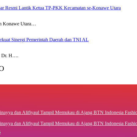
 Ikbar Resmi Lantik Ketua TP-PKK Kecamatan se-Konawe Utara
n Konawe Utara…
rkuat Sinergi Pemerintah Daerah dan TNI AL
 Dr. H….
O
inayya dan Alifiyaul Tampil Memukau di Ajang BTN Indonesia Fash
5