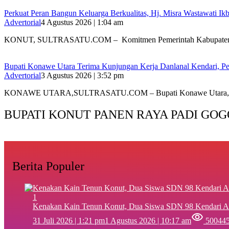
‎Perkuat Peran Bangun Keluarga Berkualitas, Hj. Misra Wastawati
Advertorial
4 Agustus 2026 | 1:04 am
‎KONUT, SULTRASATU.COM – Komitmen Pemerintah Kabupate
Bupati Konawe Utara Terima Kunjungan Kerja Danlanal Kendari, Pe
Advertorial
3 Agustus 2026 | 3:52 pm
‎KONAWE UTARA,SULTRASATU.COM – Bupati Konawe Utara,
BUPATI KONUT PANEN RAYA PADI GOG
Berita Populer
1
‎Kenakan Kain Tenun Konut, Dua Siswa SDN 98 Kendari A
31 Juli 2026 | 1:21 pm
1 Agustus 2026 | 10:17 am
50044