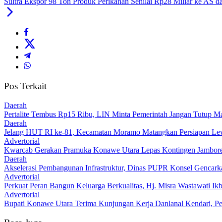
Sultra Ekspor 98 Ton Produk Perikanan Senilai Rp28 Miliar ke AS d
Pos Terkait
Daerah
‎Pertalite Tembus Rp15 Ribu, LIN Minta Pemerintah Jangan Tutup Ma
Daerah
‎Jelang HUT RI ke-81, Kecamatan Moramo Matangkan Persiapan Le
Advertorial
‎Kwarcab Gerakan Pramuka Konawe Utara Lepas Kontingen Jambore Na
Daerah
Akselerasi Pembangunan Infrastruktur, Dinas PUPR Konsel Gencark
Advertorial
‎Perkuat Peran Bangun Keluarga Berkualitas, Hj. Misra Wastawati
Advertorial
Bupati Konawe Utara Terima Kunjungan Kerja Danlanal Kendari, Pe