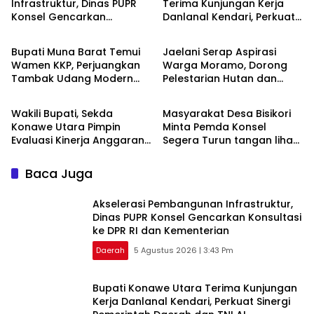
Infrastruktur, Dinas PUPR
Terima Kunjungan Kerja
Konsel Gencarkan
Danlanal Kendari, Perkuat
Daerah
Advertorial
Konsultasi ke DPR RI dan
Sinergi Pemerintah Daerah
Kementerian
dan TNI AL
‎Bupati Muna Barat Temui
Jaelani Serap Aspirasi
Wamen KKP, Perjuangkan
Warga Moramo, Dorong
Tambak Udang Modern
Pelestarian Hutan dan
Advertorial
Daerah
hingga Tambahan
Penguatan Sektor
Kampung Nelayan
Pertanian
Wakili Bupati, Sekda
Masyarakat Desa Bisikori
Konawe Utara Pimpin
Minta Pemda Konsel
Evaluasi Kinerja Anggaran
Segera Turun tangan lihat
dan Pendapatan Daerah
Jembatan kami
Penghubung Sumber Sari–
Baca Juga
Bisikori
Akselerasi Pembangunan Infrastruktur,
Dinas PUPR Konsel Gencarkan Konsultasi
ke DPR RI dan Kementerian
Daerah
5 Agustus 2026 | 3:43 Pm
Bupati Konawe Utara Terima Kunjungan
Kerja Danlanal Kendari, Perkuat Sinergi