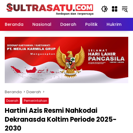
Langsung
ke
konten
Beranda
Nasional
Daerah
Politik
Hukrim
P
Beranda
Daerah
Daerah
Pemerintahan
Hartini Azis Resmi Nahkodai
Dekranasda Koltim Periode 2025-
2030