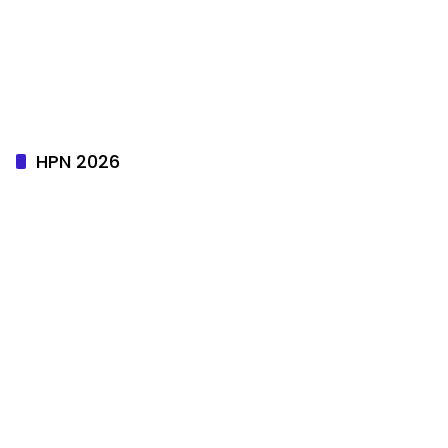
Publik Kemenpan-RB. 2026