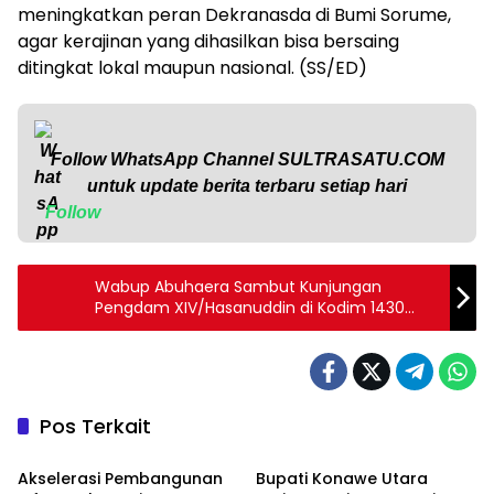
meningkatkan peran Dekranasda di Bumi Sorume,
agar kerajinan yang dihasilkan bisa bersaing
ditingkat lokal maupun nasional. (SS/ED)
Follow WhatsApp Channel
SULTRASATU.COM
untuk update berita terbaru setiap hari
Follow
Wabup Abuhaera Sambut Kunjungan
Pengdam XIV/Hasanuddin di Kodim 1430
Konut
Pos Terkait
Daerah
Advertorial
Akselerasi Pembangunan
Bupati Konawe Utara