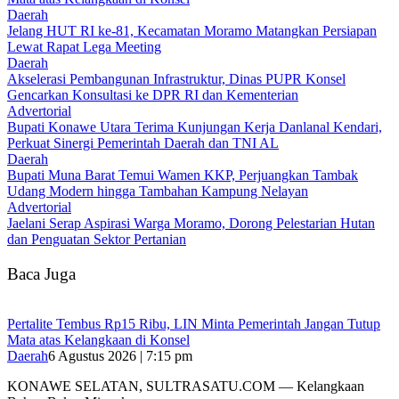
Daerah
‎Jelang HUT RI ke-81, Kecamatan Moramo Matangkan Persiapan
Lewat Rapat Lega Meeting
Daerah
Akselerasi Pembangunan Infrastruktur, Dinas PUPR Konsel
Gencarkan Konsultasi ke DPR RI dan Kementerian
Advertorial
Bupati Konawe Utara Terima Kunjungan Kerja Danlanal Kendari,
Perkuat Sinergi Pemerintah Daerah dan TNI AL
Daerah
‎Bupati Muna Barat Temui Wamen KKP, Perjuangkan Tambak
Udang Modern hingga Tambahan Kampung Nelayan
Advertorial
Jaelani Serap Aspirasi Warga Moramo, Dorong Pelestarian Hutan
dan Penguatan Sektor Pertanian
Baca Juga
‎Pertalite Tembus Rp15 Ribu, LIN Minta Pemerintah Jangan Tutup
Mata atas Kelangkaan di Konsel
Daerah
6 Agustus 2026 | 7:15 pm
‎KONAWE SELATAN, SULTRASATU.COM — Kelangkaan