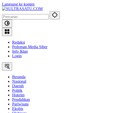
Langsung ke konten
Redaksi
Pedoman Media Siber
Info Iklan
Login
Beranda
Nasional
Daerah
Politik
Hukrim
Pendidikan
Pariwisata
Ekobis