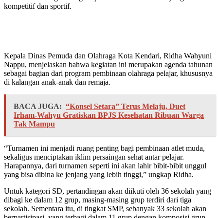
kompetitif dan sportif.
Kepala Dinas Pemuda dan Olahraga Kota Kendari, Ridha Wahyuni
Nappu, menjelaskan bahwa kegiatan ini merupakan agenda tahunan
sebagai bagian dari program pembinaan olahraga pelajar, khususnya
di kalangan anak-anak dan remaja.
BACA JUGA:
“Konsel Setara” Terus Melaju, Duet
Irham-Wahyu Gratiskan BPJS Kesehatan Ribuan Warga
Tak Mampu
“Turnamen ini menjadi ruang penting bagi pembinaan atlet muda,
sekaligus menciptakan iklim persaingan sehat antar pelajar.
Harapannya, dari turnamen seperti ini akan lahir bibit-bibit unggul
yang bisa dibina ke jenjang yang lebih tinggi,” ungkap Ridha.
Untuk kategori SD, pertandingan akan diikuti oleh 36 sekolah yang
dibagi ke dalam 12 grup, masing-masing grup terdiri dari tiga
sekolah. Sementara itu, di tingkat SMP, sebanyak 33 sekolah akan
berpartisipasi, yang terbagi dalam 11 grup dengan komposisi grup