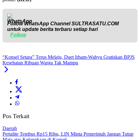
Follow WhatsApp Channel
SULTRASATU.COM
untuk update berita terbaru setiap hari
Follow
“Konsel Setara” Terus Melaju, Duet Irham-Wahyu Gratiskan BPJS
Kesehatan Ribuan Warga Tak Mampu
Pos Terkait
Daerah
‎Pertalite Tembus Rp15 Ribu, LIN Minta Pemerintah Jangan Tutup
Mata atas Kelangkaan di Konsel