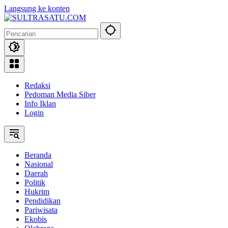
Langsung ke konten
Redaksi
Pedoman Media Siber
Info Iklan
Login
Beranda
Nasional
Daerah
Politik
Hukrim
Pendidikan
Pariwisata
Ekobis