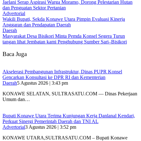
Jaelani Serap Aspirasi Warga Moramo, Dorong Pelestarian Hutan
dan Penguatan Sektor Pertanian
Advertorial
Wakili Bupati, Sekda Konawe Utara Pimpin Evaluasi Kinerja
Anggaran dan Pendapatan Daerah
Daerah
Masyarakat Desa Bisikori Minta Pemda Konsel Segera Turun
tangan lihat Jembatan kami Penghubung Sumber Sari–Bisikori
Baca Juga
Akselerasi Pembangunan Infrastruktur, Dinas PUPR Konsel
Gencarkan Konsultasi ke DPR RI dan Kementerian
Daerah
5 Agustus 2026 | 3:43 pm
KONAWE SELATAN, SULTRASATU.COM — Dinas Pekerjaan
Umum dan…
Bupati Konawe Utara Terima Kunjungan Kerja Danlanal Kendari,
Perkuat Sinergi Pemerintah Daerah dan TNI AL
Advertorial
3 Agustus 2026 | 3:52 pm
‎KONAWE UTARA,SULTRASATU.COM – Bupati Konawe