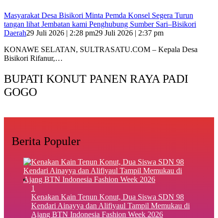
Masyarakat Desa Bisikori Minta Pemda Konsel Segera Turun
tangan lihat Jembatan kami Penghubung Sumber Sari–Bisikori
Daerah
29 Juli 2026 | 2:28 pm
29 Juli 2026 | 2:37 pm
KONAWE SELATAN, SULTRASATU.COM – Kepala Desa
Bisikori Rifanur,…
BUPATI KONUT PANEN RAYA PADI
GOGO
Berita Populer
1
‎Kenakan Kain Tenun Konut, Dua Siswa SDN 98
Kendari Ainayya dan Alifiyaul Tampil Memukau di
Ajang BTN Indonesia Fashion Week 2026