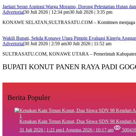
Jaelani Serap Aspirasi Warga Moramo, Dorong Pelestarian Hutan dan
Advertorial
30 Juli 2026 | 12:34 pm
30 Juli 2026 | 3:35 pm
KONAWE SELATAN,SULTRASATU.COM – Komitmen menjaga kel
Wakili Bupati, Sekda Konawe Utara Pimpin Evaluasi Kinerja Angga
Advertorial
30 Juli 2026 | 2:59 am
30 Juli 2026 | 11:52 am
SULTRASATU.COM, KONAWE UTARA – Pemerintah Kabupaten
BUPATI KONUT PANEN RAYA PADI GOG
Berita Populer
1
‎Kenakan Kain Tenun Konut, Dua Siswa SDN 98 Kendari A
31 Juli 2026 | 1:21 pm
1 Agustus 2026 | 10:17 am
50041