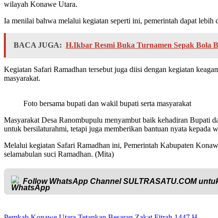
wilayah Konawe Utara.
Ia menilai bahwa melalui kegiatan seperti ini, pemerintah dapat lebi
BACA JUGA:
H.Ikbar Resmi Buka Turnamen Sepak Bola B
Kegiatan Safari Ramadhan tersebut juga diisi dengan kegiatan keaga
masyarakat.
Foto bersama bupati dan wakil bupati serta masyarakat
Masyarakat Desa Ranombupulu menyambut baik kehadiran Bupati dan
untuk bersilaturahmi, tetapi juga memberikan bantuan nyata kepada
Melalui kegiatan Safari Ramadhan ini, Pemerintah Kabupaten Konawe U
selamabulan suci Ramadhan. (Mita)
Follow WhatsApp Channel
SULTRASATU.COM
untuk
Pemkab Konawe Utara Tetapkan Besaran Zakat Fitrah 1447 H