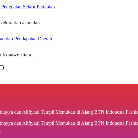
 Penguatan Sektor Pertanian
estarian alam dan…
ran dan Pendapatan Daerah
 Konawe Utara…
O
inayya dan Alifiyaul Tampil Memukau di Ajang BTN Indonesia Fash
6