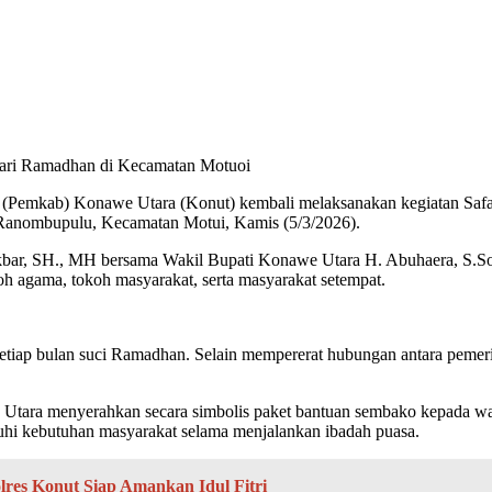
ari Ramadhan di Kecamatan Motuoi
 Konawe Utara (Konut) kembali melaksanakan kegiatan Safari Ra
a Ranombupulu, Kecamatan Motui, Kamis (5/3/2026).
kbar, SH., MH bersama Wakil Bupati Konawe Utara H. Abuhaera, S.Sos.
h agama, tokoh masyarakat, serta masyarakat setempat.
setiap bulan suci Ramadhan. Selain mempererat hubungan antara pemer
 Utara menyerahkan secara simbolis paket bantuan sembako kepada war
i kebutuhan masyarakat selama menjalankan ibadah puasa.
lres Konut Siap Amankan Idul Fitri