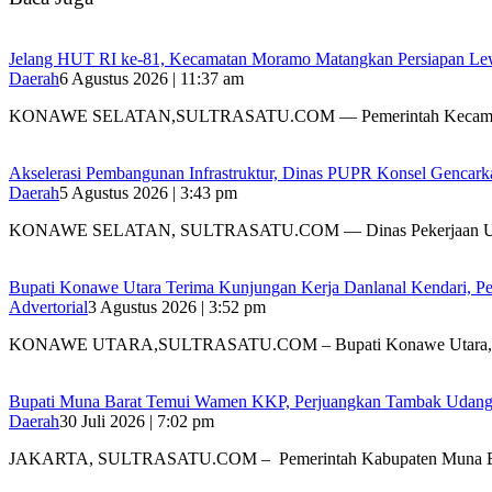
‎Jelang HUT RI ke-81, Kecamatan Moramo Matangkan Persiapan Le
Daerah
6 Agustus 2026 | 11:37 am
KONAWE SELATAN,SULTRASATU.COM — Pemerintah Kecamat
Akselerasi Pembangunan Infrastruktur, Dinas PUPR Konsel Gencark
Daerah
5 Agustus 2026 | 3:43 pm
KONAWE SELATAN, SULTRASATU.COM — Dinas Pekerjaan 
Bupati Konawe Utara Terima Kunjungan Kerja Danlanal Kendari, Pe
Advertorial
3 Agustus 2026 | 3:52 pm
‎KONAWE UTARA,SULTRASATU.COM – Bupati Konawe Utara,
‎Bupati Muna Barat Temui Wamen KKP, Perjuangkan Tambak Udan
Daerah
30 Juli 2026 | 7:02 pm
‎JAKARTA, SULTRASATU.COM – Pemerintah Kabupaten Muna B