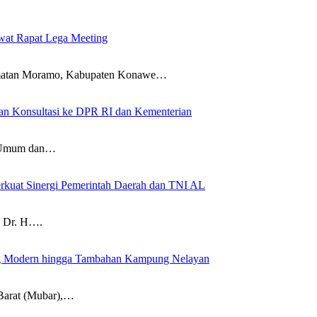
wat Rapat Lega Meeting
an Moramo, Kabupaten Konawe…
an Konsultasi ke DPR RI dan Kementerian
Umum dan…
rkuat Sinergi Pemerintah Daerah dan TNI AL
 Dr. H….
g Modern hingga Tambahan Kampung Nelayan
arat (Mubar),…