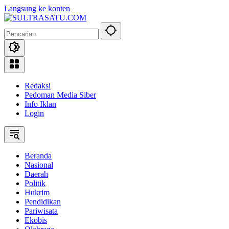
Langsung ke konten
Redaksi
Pedoman Media Siber
Info Iklan
Login
Beranda
Nasional
Daerah
Politik
Hukrim
Pendidikan
Pariwisata
Ekobis