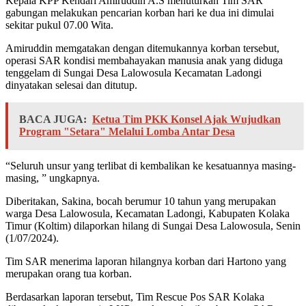
Kepala KPP Kendari Amiruddin A.S menuturkan Tim SAR
gabungan melakukan pencarian korban hari ke dua ini dimulai
sekitar pukul 07.00 Wita.
Amiruddin memgatakan dengan ditemukannya korban tersebut,
operasi SAR kondisi membahayakan manusia anak yang diduga
tenggelam di Sungai Desa Lalowosula Kecamatan Ladongi
dinyatakan selesai dan ditutup.
BACA JUGA:
Ketua Tim PKK Konsel Ajak Wujudkan
Program "Setara" Melalui Lomba Antar Desa
“Seluruh unsur yang terlibat di kembalikan ke kesatuannya masing-
masing, ” ungkapnya.
Diberitakan, Sakina, bocah berumur 10 tahun yang merupakan
warga Desa Lalowosula, Kecamatan Ladongi, Kabupaten Kolaka
Timur (Koltim) dilaporkan hilang di Sungai Desa Lalowosula, Senin
(1/07/2024).
Tim SAR menerima laporan hilangnya korban dari Hartono yang
merupakan orang tua korban.
Berdasarkan laporan tersebut, Tim Rescue Pos SAR Kolaka