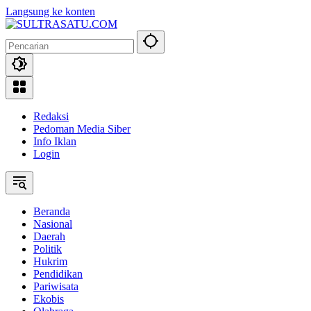
Langsung ke konten
Redaksi
Pedoman Media Siber
Info Iklan
Login
Beranda
Nasional
Daerah
Politik
Hukrim
Pendidikan
Pariwisata
Ekobis