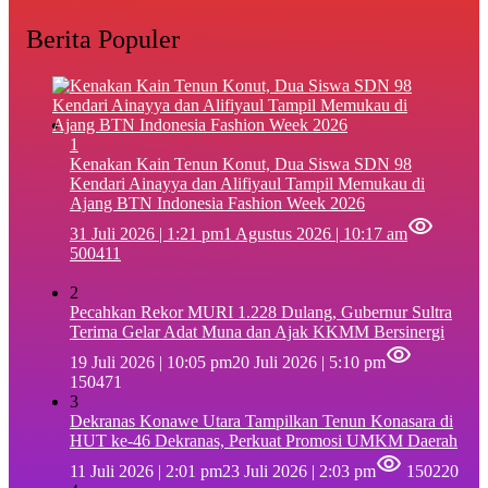
Berita Populer
1
‎Kenakan Kain Tenun Konut, Dua Siswa SDN 98
Kendari Ainayya dan Alifiyaul Tampil Memukau di
Ajang BTN Indonesia Fashion Week 2026
31 Juli 2026 | 1:21 pm
1 Agustus 2026 | 10:17 am
500411
2
Pecahkan Rekor MURI 1.228 Dulang, Gubernur Sultra
Terima Gelar Adat Muna dan Ajak KKMM Bersinergi
19 Juli 2026 | 10:05 pm
20 Juli 2026 | 5:10 pm
150471
3
Dekranas Konawe Utara Tampilkan Tenun Konasara di
HUT ke-46 Dekranas, Perkuat Promosi UMKM Daerah
11 Juli 2026 | 2:01 pm
23 Juli 2026 | 2:03 pm
150220