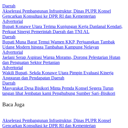
Daerah
Akselerasi Pembangunan Infrastruktur, Dinas PUPR Konsel
Gencarkan Konsultasi ke DPR RI dan Kementerian
Advertorial
Bupati Konawe Utara Terima Kunjungan Kerja Danlanal Kendari,
Perkuat Sinergi Pemerintah Daerah dan TNI AL
Daerah
‎Bupati Muna Barat Temui Wamen KKP, Perjuangkan Tambak
Udang Modern hingga Tambahan Kampung Nelayan
Advertorial
Jaelani Serap Aspirasi Warga Moramo, Dorong Pelestarian Hutan
dan Penguatan Sektor Pertanian
Advertorial
Wakili Bupati, Sekda Konawe Utara Pimpin Evaluasi Kinerja
Anggaran dan Pendapatan Daerah
Daerah
Masyarakat Desa Bisikori Minta Pemda Konsel Segera Turun
tangan lihat Jembatan kami Penghubung Sumber Sari–Bisikori
Baca Juga
Akselerasi Pembangunan Infrastruktur, Dinas PUPR Konsel
Gencarkan Konsultasi ke DPR RI dan Kementerian