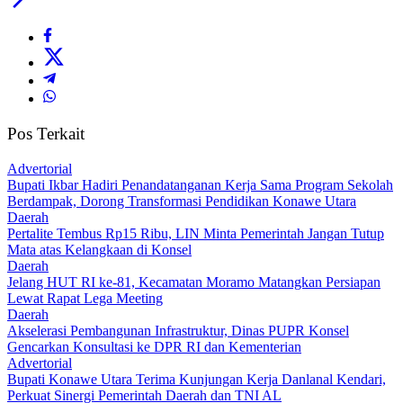
Pos Terkait
Advertorial
Bupati Ikbar Hadiri Penandatanganan Kerja Sama Program Sekolah
Berdampak, Dorong Transformasi Pendidikan Konawe Utara
Daerah
‎Pertalite Tembus Rp15 Ribu, LIN Minta Pemerintah Jangan Tutup
Mata atas Kelangkaan di Konsel
Daerah
‎Jelang HUT RI ke-81, Kecamatan Moramo Matangkan Persiapan
Lewat Rapat Lega Meeting
Daerah
Akselerasi Pembangunan Infrastruktur, Dinas PUPR Konsel
Gencarkan Konsultasi ke DPR RI dan Kementerian
Advertorial
Bupati Konawe Utara Terima Kunjungan Kerja Danlanal Kendari,
Perkuat Sinergi Pemerintah Daerah dan TNI AL