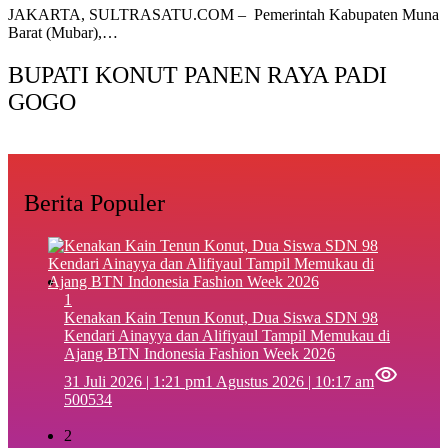
‎JAKARTA, SULTRASATU.COM – Pemerintah Kabupaten Muna
Barat (Mubar),…
BUPATI KONUT PANEN RAYA PADI
GOGO
Berita Populer
1
‎Kenakan Kain Tenun Konut, Dua Siswa SDN 98
Kendari Ainayya dan Alifiyaul Tampil Memukau di
Ajang BTN Indonesia Fashion Week 2026
31 Juli 2026 | 1:21 pm
1 Agustus 2026 | 10:17 am
500534
2