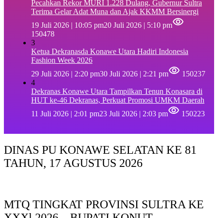
Pecahkan Rekor MURI 1.228 Dulang, Gubernur Sultra
Terima Gelar Adat Muna dan Ajak KKMM Bersinergi
19 Juli 2026 | 10:05 pm
20 Juli 2026 | 5:10 pm
150478
3
Ketua Dekranasda Konawe Utara Hadiri Indonesia
Fashion Week 2026
29 Juli 2026 | 2:20 pm
30 Juli 2026 | 2:21 pm
150237
4
Dekranas Konawe Utara Tampilkan Tenun Konasara di
HUT ke-46 Dekranas, Perkuat Promosi UMKM Daerah
11 Juli 2026 | 2:01 pm
23 Juli 2026 | 2:03 pm
150223
DINAS PU KONAWE SELATAN KE 81
TAHUN, 17 AGUSTUS 2026
MTQ TINGKAT PROVINSI SULTRA KE
XXXl 2026 – BUPATI KONUT