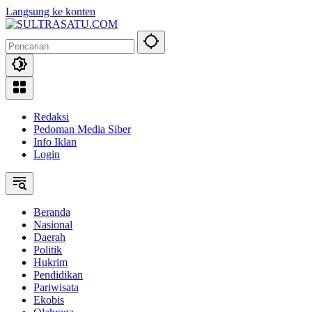
Langsung ke konten
Redaksi
Pedoman Media Siber
Info Iklan
Login
Beranda
Nasional
Daerah
Politik
Hukrim
Pendidikan
Pariwisata
Ekobis