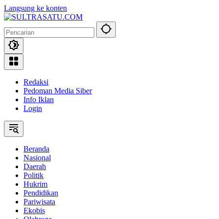
Langsung ke konten
Redaksi
Pedoman Media Siber
Info Iklan
Login
Beranda
Nasional
Daerah
Politik
Hukrim
Pendidikan
Pariwisata
Ekobis