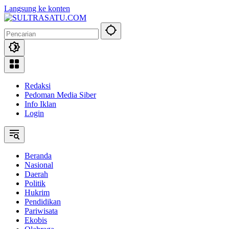
Langsung ke konten
Redaksi
Pedoman Media Siber
Info Iklan
Login
Beranda
Nasional
Daerah
Politik
Hukrim
Pendidikan
Pariwisata
Ekobis