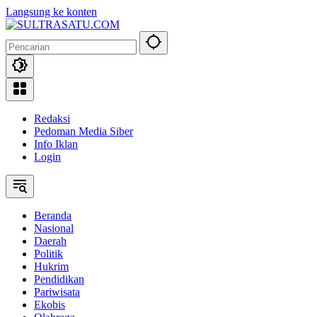
Langsung ke konten
Redaksi
Pedoman Media Siber
Info Iklan
Login
Beranda
Nasional
Daerah
Politik
Hukrim
Pendidikan
Pariwisata
Ekobis