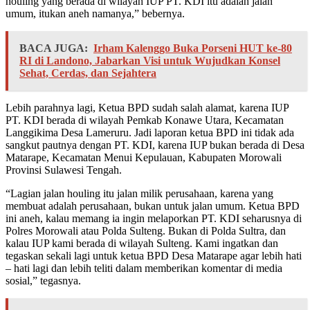
houling yang berada di wilayah IUP PT. KDI itu adalah jalan
umum, itukan aneh namanya,” bebernya.
BACA JUGA:
Irham Kalenggo Buka Porseni HUT ke-80
RI di Landono, Jabarkan Visi untuk Wujudkan Konsel
Sehat, Cerdas, dan Sejahtera
Lebih parahnya lagi, Ketua BPD sudah salah alamat, karena IUP
PT. KDI berada di wilayah Pemkab Konawe Utara, Kecamatan
Langgikima Desa Lameruru. Jadi laporan ketua BPD ini tidak ada
sangkut pautnya dengan PT. KDI, karena IUP bukan berada di Desa
Matarape, Kecamatan Menui Kepulauan, Kabupaten Morowali
Provinsi Sulawesi Tengah.
“Lagian jalan houling itu jalan milik perusahaan, karena yang
membuat adalah perusahaan, bukan untuk jalan umum. Ketua BPD
ini aneh, kalau memang ia ingin melaporkan PT. KDI seharusnya di
Polres Morowali atau Polda Sulteng. Bukan di Polda Sultra, dan
kalau IUP kami berada di wilayah Sulteng. Kami ingatkan dan
tegaskan sekali lagi untuk ketua BPD Desa Matarape agar lebih hati
– hati lagi dan lebih teliti dalam memberikan komentar di media
sosial,” tegasnya.