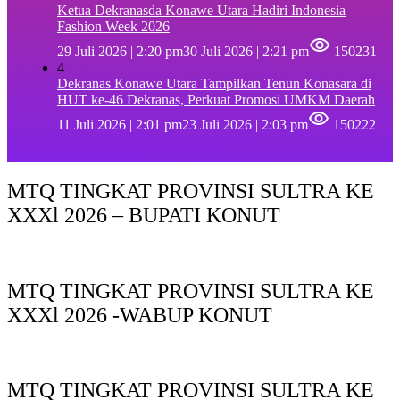
Ketua Dekranasda Konawe Utara Hadiri Indonesia
Fashion Week 2026
29 Juli 2026 | 2:20 pm
30 Juli 2026 | 2:21 pm
150231
4
Dekranas Konawe Utara Tampilkan Tenun Konasara di
HUT ke-46 Dekranas, Perkuat Promosi UMKM Daerah
11 Juli 2026 | 2:01 pm
23 Juli 2026 | 2:03 pm
150222
MTQ TINGKAT PROVINSI SULTRA KE
XXXl 2026 – BUPATI KONUT
MTQ TINGKAT PROVINSI SULTRA KE
XXXl 2026 -WABUP KONUT
MTQ TINGKAT PROVINSI SULTRA KE