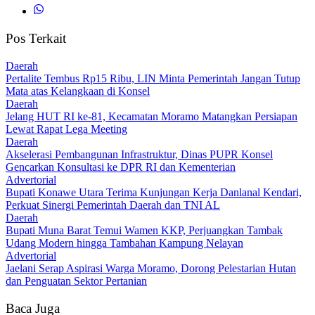
Pos Terkait
Daerah
‎Pertalite Tembus Rp15 Ribu, LIN Minta Pemerintah Jangan Tutup
Mata atas Kelangkaan di Konsel
Daerah
‎Jelang HUT RI ke-81, Kecamatan Moramo Matangkan Persiapan
Lewat Rapat Lega Meeting
Daerah
Akselerasi Pembangunan Infrastruktur, Dinas PUPR Konsel
Gencarkan Konsultasi ke DPR RI dan Kementerian
Advertorial
Bupati Konawe Utara Terima Kunjungan Kerja Danlanal Kendari,
Perkuat Sinergi Pemerintah Daerah dan TNI AL
Daerah
‎Bupati Muna Barat Temui Wamen KKP, Perjuangkan Tambak
Udang Modern hingga Tambahan Kampung Nelayan
Advertorial
Jaelani Serap Aspirasi Warga Moramo, Dorong Pelestarian Hutan
dan Penguatan Sektor Pertanian
Baca Juga