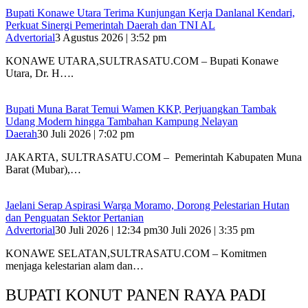
Bupati Konawe Utara Terima Kunjungan Kerja Danlanal Kendari,
Perkuat Sinergi Pemerintah Daerah dan TNI AL
Advertorial
3 Agustus 2026 | 3:52 pm
‎KONAWE UTARA,SULTRASATU.COM – Bupati Konawe
Utara, Dr. H….
‎Bupati Muna Barat Temui Wamen KKP, Perjuangkan Tambak
Udang Modern hingga Tambahan Kampung Nelayan
Daerah
30 Juli 2026 | 7:02 pm
‎JAKARTA, SULTRASATU.COM – Pemerintah Kabupaten Muna
Barat (Mubar),…
Jaelani Serap Aspirasi Warga Moramo, Dorong Pelestarian Hutan
dan Penguatan Sektor Pertanian
Advertorial
30 Juli 2026 | 12:34 pm
30 Juli 2026 | 3:35 pm
KONAWE SELATAN,SULTRASATU.COM – Komitmen
menjaga kelestarian alam dan…
BUPATI KONUT PANEN RAYA PADI