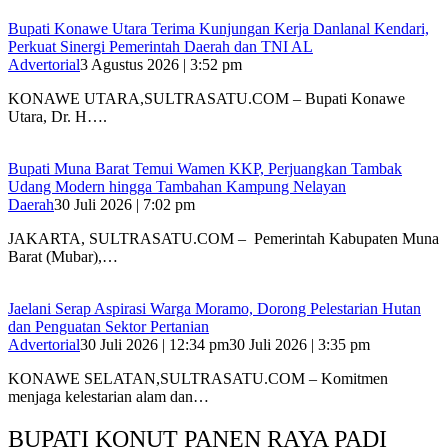
Bupati Konawe Utara Terima Kunjungan Kerja Danlanal Kendari,
Perkuat Sinergi Pemerintah Daerah dan TNI AL
Advertorial
3 Agustus 2026 | 3:52 pm
‎KONAWE UTARA,SULTRASATU.COM – Bupati Konawe
Utara, Dr. H….
‎Bupati Muna Barat Temui Wamen KKP, Perjuangkan Tambak
Udang Modern hingga Tambahan Kampung Nelayan
Daerah
30 Juli 2026 | 7:02 pm
‎JAKARTA, SULTRASATU.COM – Pemerintah Kabupaten Muna
Barat (Mubar),…
Jaelani Serap Aspirasi Warga Moramo, Dorong Pelestarian Hutan
dan Penguatan Sektor Pertanian
Advertorial
30 Juli 2026 | 12:34 pm
30 Juli 2026 | 3:35 pm
KONAWE SELATAN,SULTRASATU.COM – Komitmen
menjaga kelestarian alam dan…
BUPATI KONUT PANEN RAYA PADI