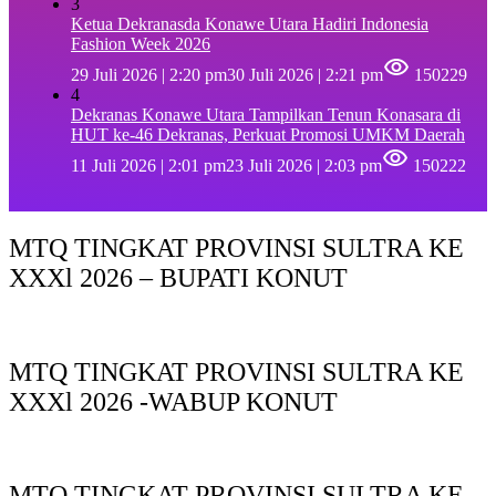
3
Ketua Dekranasda Konawe Utara Hadiri Indonesia
Fashion Week 2026
29 Juli 2026 | 2:20 pm
30 Juli 2026 | 2:21 pm
150229
4
Dekranas Konawe Utara Tampilkan Tenun Konasara di
HUT ke-46 Dekranas, Perkuat Promosi UMKM Daerah
11 Juli 2026 | 2:01 pm
23 Juli 2026 | 2:03 pm
150222
MTQ TINGKAT PROVINSI SULTRA KE
XXXl 2026 – BUPATI KONUT
MTQ TINGKAT PROVINSI SULTRA KE
XXXl 2026 -WABUP KONUT
MTQ TINGKAT PROVINSI SULTRA KE