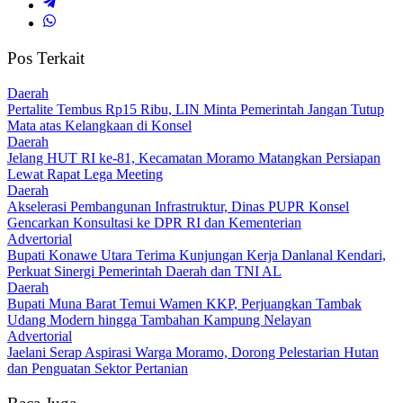
Pos Terkait
Daerah
‎Pertalite Tembus Rp15 Ribu, LIN Minta Pemerintah Jangan Tutup
Mata atas Kelangkaan di Konsel
Daerah
‎Jelang HUT RI ke-81, Kecamatan Moramo Matangkan Persiapan
Lewat Rapat Lega Meeting
Daerah
Akselerasi Pembangunan Infrastruktur, Dinas PUPR Konsel
Gencarkan Konsultasi ke DPR RI dan Kementerian
Advertorial
Bupati Konawe Utara Terima Kunjungan Kerja Danlanal Kendari,
Perkuat Sinergi Pemerintah Daerah dan TNI AL
Daerah
‎Bupati Muna Barat Temui Wamen KKP, Perjuangkan Tambak
Udang Modern hingga Tambahan Kampung Nelayan
Advertorial
Jaelani Serap Aspirasi Warga Moramo, Dorong Pelestarian Hutan
dan Penguatan Sektor Pertanian