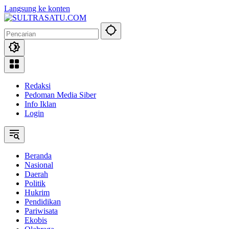
Langsung ke konten
Redaksi
Pedoman Media Siber
Info Iklan
Login
Beranda
Nasional
Daerah
Politik
Hukrim
Pendidikan
Pariwisata
Ekobis